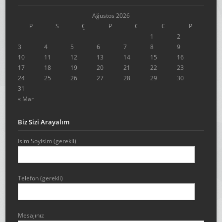
Ağustos 2026
P
S
Ç
P
C
C
P
1
2
3
4
5
6
7
8
9
10
11
12
13
14
15
16
17
18
19
20
21
22
23
24
25
26
27
28
29
30
31
« Mar
Biz Sizi Arayalım
İsim Soyisim (gerekli)
Telefon (gerekli)
Mesajınız