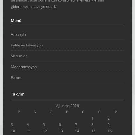
tarafından, asansörlerinizin kontrol edilerek eksiklerinin
giderilmesini tavsiye ederiz.
Menü
Anasayfa
Kalite ve İnovasyon
Sistemler
Modernizasyon
Bakım
Takvim
Ağustos 2026
P
S
Ç
P
C
C
P
1
2
3
4
5
6
7
8
9
10
11
12
13
14
15
16