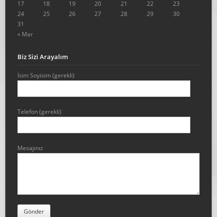
17
18
19
20
21
22
23
24
25
26
27
28
29
30
31
« Mar
Biz Sizi Arayalım
İsim Soyisim (gerekli)
Telefon (gerekli)
Mesajınız