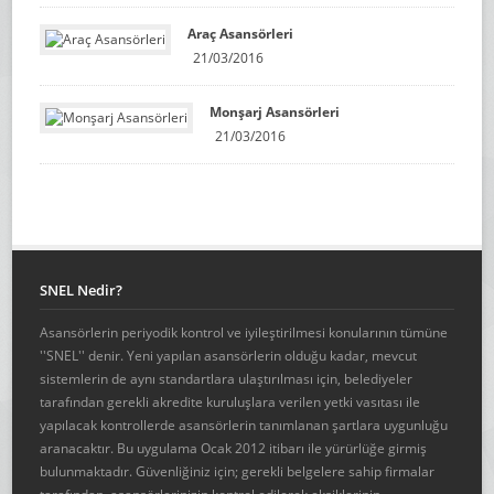
Araç Asansörleri
21/03/2016
Monşarj Asansörleri
21/03/2016
SNEL Nedir?
Asansörlerin periyodik kontrol ve iyileştirilmesi konularının tümüne
''SNEL'' denir. Yeni yapılan asansörlerin olduğu kadar, mevcut
sistemlerin de aynı standartlara ulaştırılması için, belediyeler
tarafından gerekli akredite kuruluşlara verilen yetki vasıtası ile
yapılacak kontrollerde asansörlerin tanımlanan şartlara uygunluğu
aranacaktır. Bu uygulama Ocak 2012 itibarı ile yürürlüğe girmiş
bulunmaktadır. Güvenliğiniz için; gerekli belgelere sahip firmalar