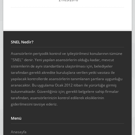
SNEL Nedir?
Asansörlerin periyodik kontrol ve iyileştirilmesi konularının tümüne
''SNEL'' denir. Yeni yapılan asansörlerin olduğu kadar, mevcut
sistemlerin de aynı standartlara ulaştırılması için, belediyeler
tarafından gerekli akredite kuruluşlara verilen yetki vasıtası ile
yapılacak kontrollerde asansörlerin tanımlanan şartlara uygunluğu
aranacaktır. Bu uygulama Ocak 2012 itibarı ile yürürlüğe girmiş
bulunmaktadır. Güvenliğiniz için; gerekli belgelere sahip firmalar
tarafından, asansörlerinizin kontrol edilerek eksiklerinin
giderilmesini tavsiye ederiz.
Menü
Anasayfa