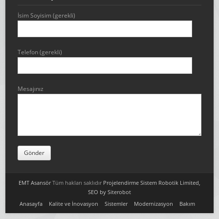
İsim Soyisim (gerekli)
Telefon (gerekli)
Mesajınız
EMT Asansör
Tüm hakları saklıdır
Projelendirme
Sistem Robotik Limited,
SEO by Siterobot
Anasayfa
Kalite ve İnovasyon
Sistemler
Modernizasyon
Bakım