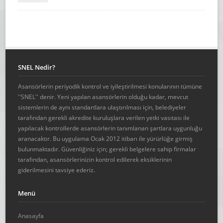
SNEL Nedir?
Asansörlerin periyodik kontrol ve iyileştirilmesi konularının tümüne
''SNEL'' denir. Yeni yapılan asansörlerin olduğu kadar, mevcut
sistemlerin de aynı standartlara ulaştırılması için, belediyeler
tarafından gerekli akredite kuruluşlara verilen yetki vasıtası ile
yapılacak kontrollerde asansörlerin tanımlanan şartlara uygunluğu
aranacaktır. Bu uygulama Ocak 2012 itibarı ile yürürlüğe girmiş
bulunmaktadır. Güvenliğiniz için; gerekli belgelere sahip firmalar
tarafından, asansörlerinizin kontrol edilerek eksiklerinin
giderilmesini tavsiye ederiz.
Menü
Anasayfa