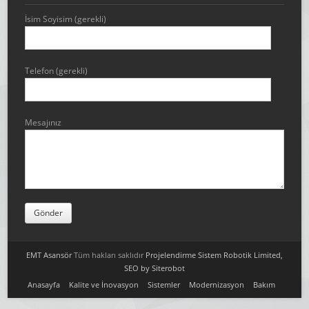
İsim Soyisim (gerekli)
Telefon (gerekli)
Mesajınız
EMT Asansör
Tüm hakları saklıdır
Projelendirme
Sistem Robotik Limited,
SEO by Siterobot
Anasayfa
Kalite ve İnovasyon
Sistemler
Modernizasyon
Bakım