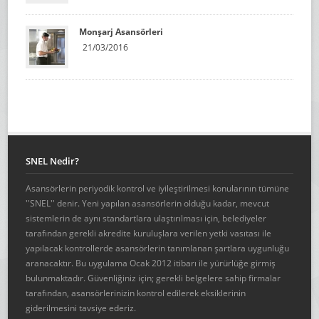
Monşarj Asansörleri
21/03/2016
SNEL Nedir?
Asansörlerin periyodik kontrol ve iyileştirilmesi konularının tümüne
''SNEL'' denir. Yeni yapılan asansörlerin olduğu kadar, mevcut
sistemlerin de aynı standartlara ulaştırılması için, belediyeler
tarafından gerekli akredite kuruluşlara verilen yetki vasıtası ile
yapılacak kontrollerde asansörlerin tanımlanan şartlara uygunluğu
aranacaktır. Bu uygulama Ocak 2012 itibarı ile yürürlüğe girmiş
bulunmaktadır. Güvenliğiniz için; gerekli belgelere sahip firmalar
tarafından, asansörlerinizin kontrol edilerek eksiklerinin
giderilmesini tavsiye ederiz.