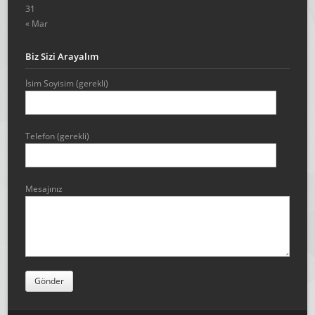
31
« Mar
Biz Sizi Arayalım
İsim Soyisim (gerekli)
Telefon (gerekli)
Mesajınız