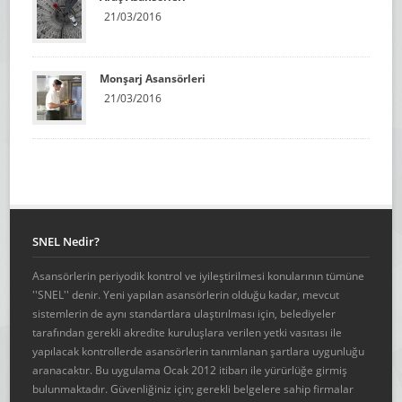
21/03/2016
Monşarj Asansörleri
21/03/2016
SNEL Nedir?
Asansörlerin periyodik kontrol ve iyileştirilmesi konularının tümüne
''SNEL'' denir. Yeni yapılan asansörlerin olduğu kadar, mevcut
sistemlerin de aynı standartlara ulaştırılması için, belediyeler
tarafından gerekli akredite kuruluşlara verilen yetki vasıtası ile
yapılacak kontrollerde asansörlerin tanımlanan şartlara uygunluğu
aranacaktır. Bu uygulama Ocak 2012 itibarı ile yürürlüğe girmiş
bulunmaktadır. Güvenliğiniz için; gerekli belgelere sahip firmalar