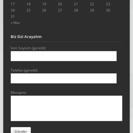
17
18
19
20
21
22
23
24
25
26
27
28
29
30
31
« Mar
Biz Sizi Arayalım
İsim Soyisim (gerekli)
Telefon (gerekli)
Mesajınız