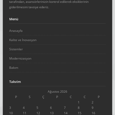
tarafından, asansörlerinizin kontrol edilerek eksiklerinin
giderilmesini tavsiye ederiz.
Menü
Anasayfa
Kalite ve İnovasyon
Sistemler
Modernizasyon
Bakım
Takvim
Ağustos 2026
P
S
Ç
P
C
C
P
1
2
3
4
5
6
7
8
9
10
11
12
13
14
15
16