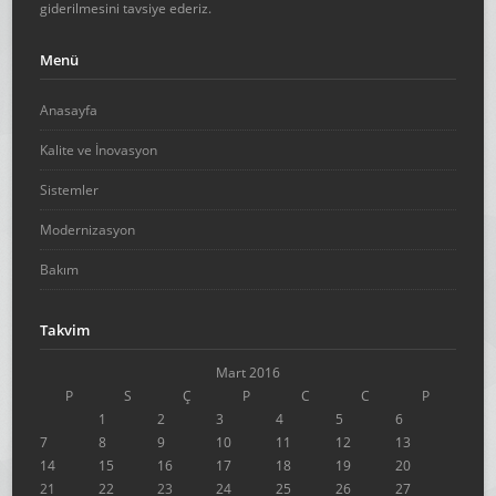
giderilmesini tavsiye ederiz.
Menü
Anasayfa
Kalite ve İnovasyon
Sistemler
Modernizasyon
Bakım
Takvim
Mart 2016
P
S
Ç
P
C
C
P
1
2
3
4
5
6
7
8
9
10
11
12
13
14
15
16
17
18
19
20
21
22
23
24
25
26
27