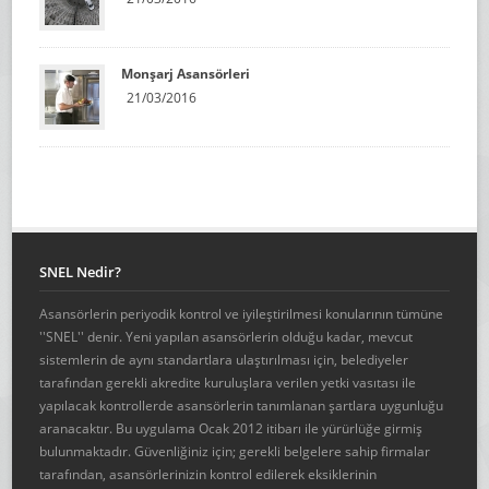
Monşarj Asansörleri
21/03/2016
SNEL Nedir?
Asansörlerin periyodik kontrol ve iyileştirilmesi konularının tümüne
''SNEL'' denir. Yeni yapılan asansörlerin olduğu kadar, mevcut
sistemlerin de aynı standartlara ulaştırılması için, belediyeler
tarafından gerekli akredite kuruluşlara verilen yetki vasıtası ile
yapılacak kontrollerde asansörlerin tanımlanan şartlara uygunluğu
aranacaktır. Bu uygulama Ocak 2012 itibarı ile yürürlüğe girmiş
bulunmaktadır. Güvenliğiniz için; gerekli belgelere sahip firmalar
tarafından, asansörlerinizin kontrol edilerek eksiklerinin