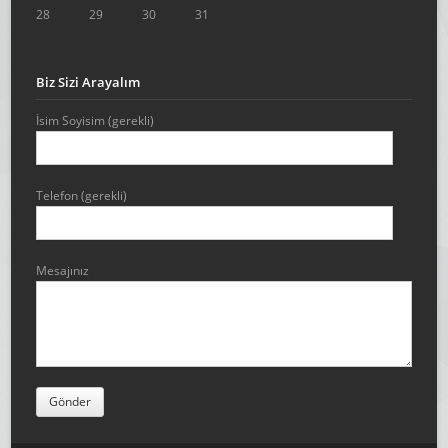
28
29
30
31
Biz Sizi Arayalım
İsim Soyisim (gerekli)
Telefon (gerekli)
Mesajınız